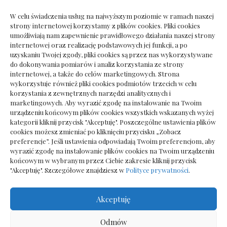
W celu świadczenia usług na najwyższym poziomie w ramach naszej
strony internetowej korzystamy z plików cookies. Pliki cookies
umożliwiają nam zapewnienie prawidłowego działania naszej strony
Remont
internetowej oraz realizację podstawowych jej funkcji, a po
Zaplecze warsztatowe jako realne wsparcie
uzyskaniu Twojej zgody, pliki cookies są przez nas wykorzystywane
codziennej pracy technicznej
do dokonywania pomiarów i analiz korzystania ze strony
internetowej, a także do celów marketingowych. Strona
27 grudnia 2025
wykorzystuje również pliki cookies podmiotów trzecich w celu
korzystania z zewnętrznych narzędzi analitycznych i
marketingowych. Aby wyrazić zgodę na instalowanie na Twoim
urządzeniu końcowym plików cookies wszystkich wskazanych wyżej
kategorii kliknij przycisk "Akceptuję". Poszczególne ustawienia plików
Polityka plików cookies (EU)
|
Polityka prywatności
cookies możesz zmieniać po kliknięciu przycisku „Zobacz
preferencje”. Jeśli ustawienia odpowiadają Twoim preferencjom, aby
wyrazić zgodę na instalowanie plików cookies na Twoim urządzeniu
końcowym w wybranym przez Ciebie zakresie kliknij przycisk
"Akceptuję". Szczegółowe znajdziesz w
Polityce prywatności
.
Akceptuję
Odmów
Projekt domu i ogrodu © 2026. All Rights Reserved.