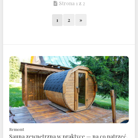
Strona 1 z 2
1
2
»
Remont
Sauna zewnętrzna w praktyce — na co patrzeć,