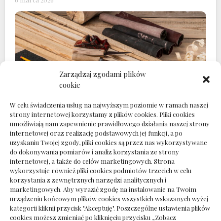
Zarządzaj zgodami plików
cookie
W celu świadczenia usług na najwyższym poziomie w ramach naszej
strony internetowej korzystamy z plików cookies. Pliki cookies
umożliwiają nam zapewnienie prawidłowego działania naszej strony
Remont
internetowej oraz realizację podstawowych jej funkcji, a po
Zaplecze warsztatowe jako realne wsparcie
uzyskaniu Twojej zgody, pliki cookies są przez nas wykorzystywane
codziennej pracy technicznej
do dokonywania pomiarów i analiz korzystania ze strony
internetowej, a także do celów marketingowych. Strona
27 grudnia 2025
wykorzystuje również pliki cookies podmiotów trzecich w celu
korzystania z zewnętrznych narzędzi analitycznych i
marketingowych. Aby wyrazić zgodę na instalowanie na Twoim
urządzeniu końcowym plików cookies wszystkich wskazanych wyżej
kategorii kliknij przycisk "Akceptuję". Poszczególne ustawienia plików
Polityka plików cookies (EU)
|
Polityka prywatności
cookies możesz zmieniać po kliknięciu przycisku „Zobacz